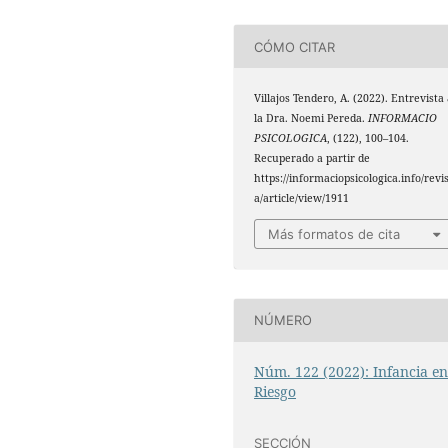
CÓMO CITAR
Villajos Tendero, A. (2022). Entrevista
la Dra. Noemi Pereda.
INFORMACIO
PSICOLOGICA
, (122), 100–104.
Recuperado a partir de
https://informaciopsicologica.info/revi
a/article/view/1911
Más formatos de cita
NÚMERO
Núm. 122 (2022): Infancia e
Riesgo
SECCIÓN