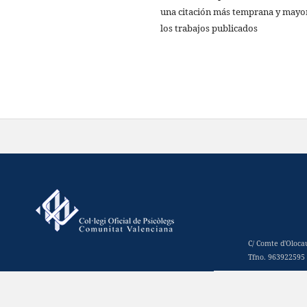
una citación más temprana y mayo
los trabajos publicados
C/ Comte d'Oloca
Tfno. 963922595