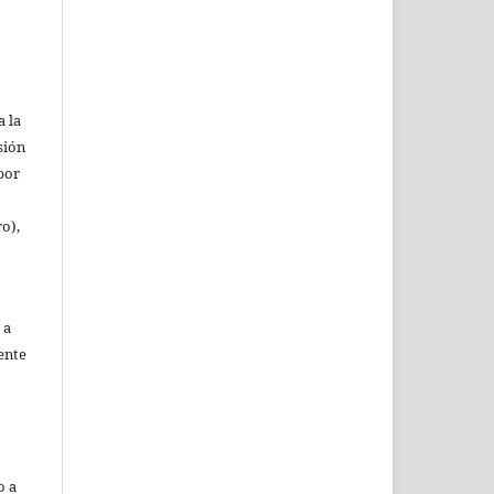
a la
sión
(por
ro),
 a
ente
o a