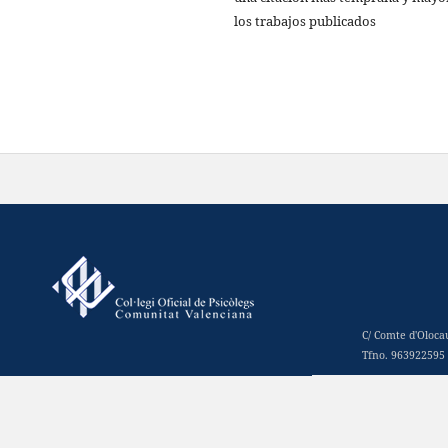
los trabajos publicados
C/ Comte d'Oloca
Tfno. 963922595