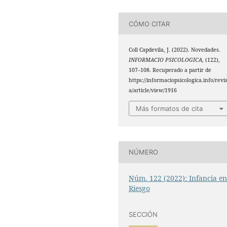
CÓMO CITAR
Coll Capdevila, J. (2022). Novedades.
INFORMACIO PSICOLOGICA
, (122),
107–108. Recuperado a partir de
https://informaciopsicologica.info/revi
a/article/view/1916
Más formatos de cita
NÚMERO
Núm. 122 (2022): Infancia e
Riesgo
SECCIÓN