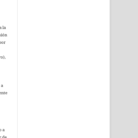
a la
sión
(por
ro),
 a
ente
o a
r de