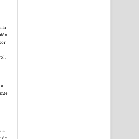
a la
sión
(por
ro),
 a
ente
o a
r de