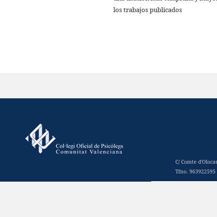
los trabajos publicados
C/ Comte d'Oloca
Tfno. 963922595