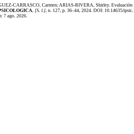
EZ-CARRASCO, Carmen; ARIAS-RIVERA, Shirley. Evaluación de Co
PSICOLOGICA
,
[S. l.]
, n. 127, p. 36–44, 2024. DOI: 10.14635/ipsic
m: 7 ago. 2026.