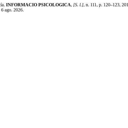
ía.
INFORMACIO PSICOLOGICA
,
[S. l.]
, n. 111, p. 120–123, 20
: 6 ago. 2026.