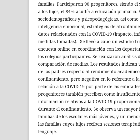
familias. Participaron 90 progenitores, siendo e
a los hijos, el 84% acudía a educación primaria.
sociodemográficas y psicopedagógicas, así como s
inteligencia emocional, estrategias de afrontami
datos relacionados con la COVID-19 (impacto, in
medidas tomadas). Se llevó a cabo un estudio t
encuesta online en coordinación con los departa
los colegios participantes. Se realizaron análisis 
comparación de medias. Los resultados indican 
de los padres respecto al rendimiento académico 
confinamiento, pero negativa en lo referente a 
relación a la COVID-19 por parte de las entidade
progenitores también perciben como insuficientes
información relativos a la COVID-19 proporciona
durante el confinamiento. Se observa un mayor i
familias de los escolares más jóvenes, y un meno
las familias cuyos hijos reciben sesiones terapéut
lenguaje.