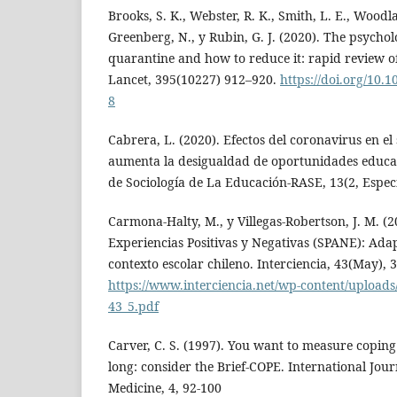
Brooks, S. K., Webster, R. K., Smith, L. E., Woodla
Greenberg, N., y Rubin, G. J. (2020). The psychol
quarantine and how to reduce it: rapid review o
Lancet, 395(10227) 912–920.
https://doi.org/10.
8
Cabrera, L. (2020). Efectos del coronavirus en el
aumenta la desigualdad de oportunidades educat
de Sociología de La Educación-RASE, 13(2, Espec
Carmona-Halty, M., y Villegas-Robertson, J. M. (2
Experiencias Positivas y Negativas (SPANE): Ada
contexto escolar chileno. Interciencia, 43(May), 
https://www.interciencia.net/wp-content/uploa
43_5.pdf
Carver, C. S. (1997). You want to measure coping
long: consider the Brief-COPE. International Jour
Medicine, 4, 92-100