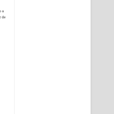
o a
r de