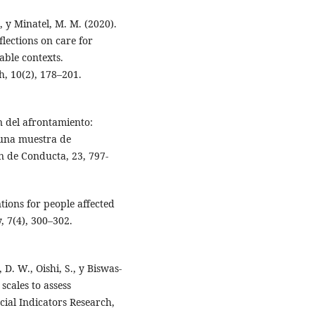
., y Minatel, M. M. (2020).
lections on care for
able contexts.
h, 10(2), 178–201.
n del afrontamiento:
 una muestra de
ón de Conducta, 23, 797-
tions for people affected
, 7(4), 300–302.
, D. W., Oishi, S., y Biswas-
scales to assess
cial Indicators Research,