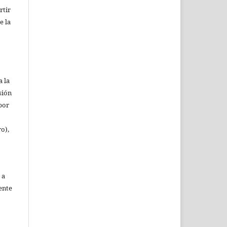
rtir
e la
a la
sión
(por
ro),
 a
ente