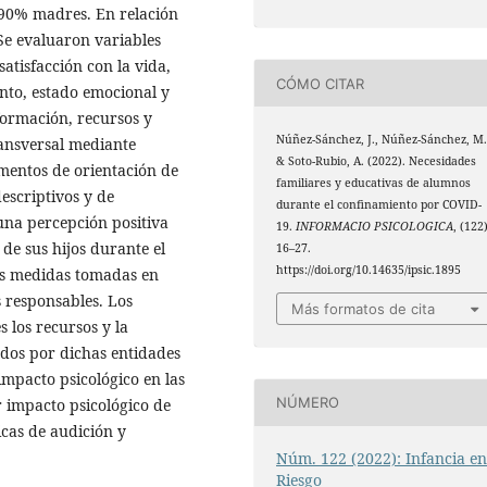
l 90% madres. En relación
 Se evaluaron variables
atisfacción con la vida,
CÓMO CITAR
ento, estado emocional y
formación, recursos y
Núñez-Sánchez, J., Núñez-Sánchez, M.
ransversal mediante
& Soto-Rubio, A. (2022). Necesidades
mentos de orientación de
familiares y educativas de alumnos
descriptivos y de
durante el confinamiento por COVID-
una percepción positiva
19.
INFORMACIO PSICOLOGICA
, (122)
de sus hijos durante el
16–27.
https://doi.org/10.14635/ipsic.1895
las medidas tomadas en
s responsables. Los
Más formatos de cita
 los recursos y la
dos por dichas entidades
mpacto psicológico en las
NÚMERO
r impacto psicológico de
icas de audición y
Núm. 122 (2022): Infancia e
Riesgo