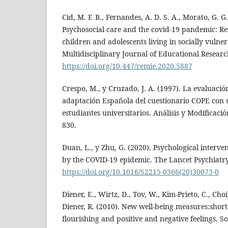
Cid, M. F. B., Fernandes, A. D. S. A., Morato, G. G
Psychosocial care and the covid-19 pandemic: Ref
children and adolescents living in socially vulner
Multidisciplinary Journal of Educational Researc
https://doi.org/10.447/remie.2020.5887
Crespo, M., y Cruzado, J. A. (1997). La evaluació
adaptación Española del cuestionario COPE con
estudiantes universitarios. Análisis y Modificaci
830.
Duan, L., y Zhu, G. (2020). Psychological interven
by the COVID-19 epidemic. The Lancet Psychiatry
https://doi.org/10.1016/S2215-0366(20)30073-0
Diener, E., Wirtz, D., Tov, W., Kim-Prieto, C., Choi
Diener, R. (2010). New well-being measures:short 
flourishing and positive and negative feelings. So