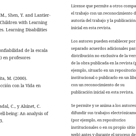
License que permite a otros compa
el trabajo con un reconocimiento d
M., Shen, Y. and Lantier-
autoría del trabajo y la publicación
f Children with Learning
inicial en esta revista.
es. Learning Disabilities
Los autores pueden establecer por
separado acuerdos adicionales par
onfiabilidad de la escala
distribución no exclusiva de la ver
 en profesores
de la obra publicada en la revista 
ejemplo, situarlo en un repositorio
institucional o publicarlo en un lib
ita, M. (2000).
con un reconocimiento de su
acción con la Vida en
publicación inicial en esta revista.
Se permite y se anima a los autores
dal, C., y Alsinet, C.
difundir sus trabajos electrónicam
ell-being: An analysis of
(por ejemplo, en repositorios
3.
institucionales o en su propio sitio
web) antes y durante el proceso de