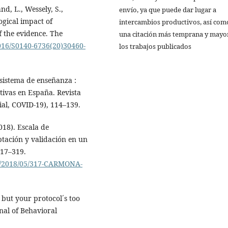
nd, L., Wessely, S.,
envío, ya que puede dar lugar a
ogical impact of
intercambios productivos, así com
f the evidence. The
una citación más temprana y mayo
1016/S0140-6736(20)30460-
los trabajos publicados
 sistema de enseñanza :
ivas en España. Revista
ial, COVID-19), 114–139.
018). Escala de
ptación y validación en un
317–319.
ds/2018/05/317-CARMONA-
 but your protocol´s too
nal of Behavioral