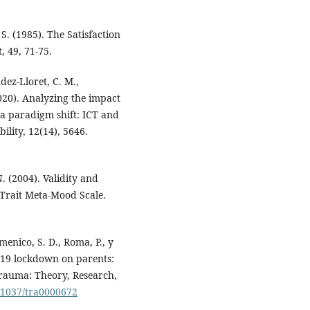
 S. (1985). The Satisfaction
, 49, 71-75.
ez-Lloret, C. M.,
2020). Analyzing the impact
a paradigm shift: ICT and
ility, 12(14), 5646.
. (2004). Validity and
e Trait Meta-Mood Scale.
menico, S. D., Roma, P., y
D-19 lockdown on parents:
Trauma: Theory, Research,
0.1037/tra0000672