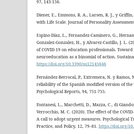
97, 143-156.
Diener, E., Emmons, R. A., Larsen, R. J., y Griffin,
with Life Scale. Journal of Personality Assessment
Espino-Díaz, L., Fernandez-Caminero, G., Hernand
Gonzalez-Gonzalez, H., y Alvarez-Castillo, J. L. (
of COVID-19 on education professionals. Toward 
neuroeducation as a binomial of action. Sustainab
https://doi.org/10.3390/su12145646
Fernández-Berrocal, P., Extremera, N. y Ramos, N
reliability of the Spanish modified version of th
Psychological Reports, 94, 751-755.
Fontanesi, L., Marchetti, D., Mazza, C., di Giando
Verrocchio, M. C. (2020). The effect of the COVI
A call to adopt urgent measures. Psychological 
Practice, and Policy, 12, 79–81.
https://doi.org/1