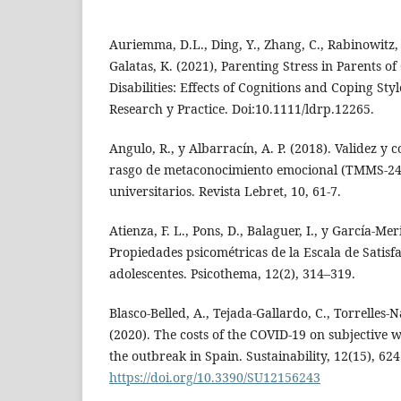
Auriemma, D.L., Ding, Y., Zhang, C., Rabinowitz, 
Galatas, K. (2021), Parenting Stress in Parents o
Disabilities: Effects of Cognitions and Coping Styl
Research y Practice. Doi:10.1111/ldrp.12265.
Angulo, R., y Albarracín, A. P. (2018). Validez y c
rasgo de metaconocimiento emocional (TMMS-24)
universitarios. Revista Lebret, 10, 61-7.
Atienza, F. L., Pons, D., Balaguer, I., y García-Mer
Propiedades psicométricas de la Escala de Satisf
adolescentes. Psicothema, 12(2), 314–319.
Blasco-Belled, A., Tejada-Gallardo, C., Torrelles-Na
(2020). The costs of the COVID-19 on subjective w
the outbreak in Spain. Sustainability, 12(15), 624
https://doi.org/10.3390/SU12156243