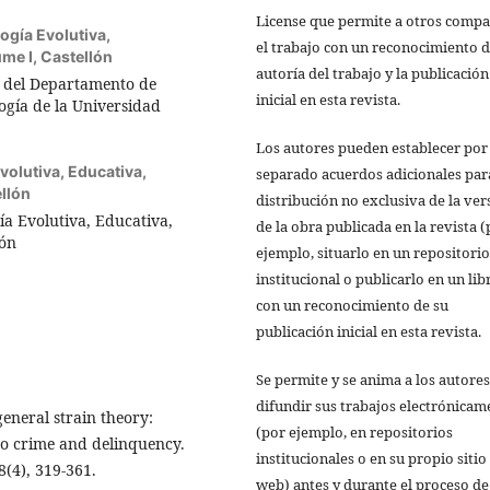
License que permite a otros compa
ogía Evolutiva,
el trabajo con un reconocimiento d
ume I, Castellón
autoría del trabajo y la publicación
r del Departamento de
inicial en esta revista.
logía de la Universidad
Los autores pueden establecer por
olutiva, Educativa,
separado acuerdos adicionales par
ellón
distribución no exclusiva de la ver
ía Evolutiva, Educativa,
de la obra publicada en la revista 
lón
ejemplo, situarlo en un repositorio
institucional o publicarlo en un lib
con un reconocimiento de su
publicación inicial en esta revista.
Se permite y se anima a los autores
difundir sus trabajos electrónicam
general strain theory:
(por ejemplo, en repositorios
 to crime and delinquency.
institucionales o en su propio sitio
(4), 319-361.
web) antes y durante el proceso de