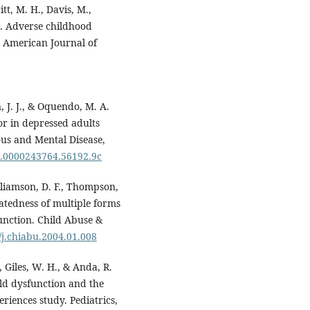
tt, M. H., Davis, M.,
). Adverse childhood
. American Journal of
 J. J., & Oquendo, M. A.
ior in depressed adults
us and Mental Disease,
d.0000243764.56192.9c
Williamson, D. F., Thompson,
elatedness of multiple forms
unction. Child Abuse &
/j.chiabu.2004.01.008
., Giles, W. H., & Anda, R.
old dysfunction and the
eriences study. Pediatrics,