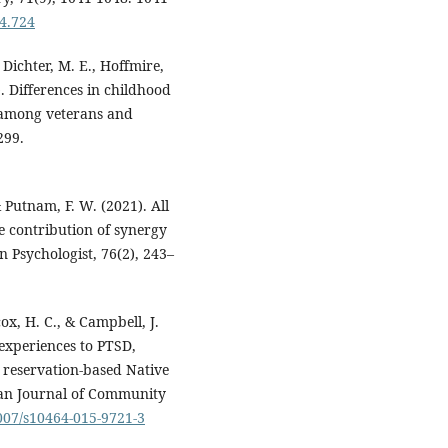
14.724
, Dichter, M. E., Hoffmire,
. Differences in childhood
t among veterans and
299.
 Putnam, F. W. (2021). All
e contribution of synergy
 Psychologist, 76(2), 243–
ox, H. C., & Campbell, J.
 experiences to PTSD,
 reservation-based Native
an Journal of Community
1007/s10464-015-9721-3