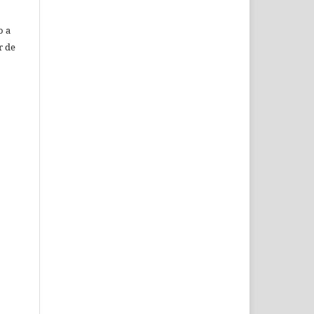
o a
r de