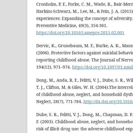
Cronholm, P. F., Forke, C. M., Wade, R., Bair-Merri
Harkins-Schwarz, M., Lee, M., & Fein, J. A. (2015
experiences: Expanding the concept of adversity
Preventive Medicine, 49(3), 354-361.
https://doi.org/10.1016/j.amepre.2015.02.001
Dervic, K., Grunebaum, M. F., Burke, A. K., Mann,
(2006). Protective factors against suicidal behav
reporting childhood abuse. The Journal of Nervo
194(12), 971–974.
https://doi.org/10.1097/01.nm
Dong, M., Anda, R. F., Felitti, V. J., Dube, S. R., 
T. J., Clifton, M. & Giles, W. H. (2004).The interr
of childhood abuse, neglect, and household dysf
Neglect, 28(7), 771-784.
http://dx.doi.org/10.1016
Dube, S. R., Felitti, V. J., Dong, M., Chapman, D. P
F. (2003). Childhood abuse, neglect, and househ
risk of illicit drug use: the adverse childhood exp