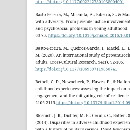
https://doi.org/10.1177/0022427801038004001
Basto-Pereira, M., Miranda, A., Ribeiro, S., & Ma
with adversity: From juvenile justice involvement
and psychosocial problems in young adulthood. 
63-75.
https://doi.org/10.1016/j.chiabu.2016.10.0
Basto-Pereira, M., Queiroz-Garcia, I., Maciel, L., L
M. (2020). An international study of pro/antisoc
adults. Cross-Cultural Research, 54(1), 92-105.
https://doi.org/10.1177/1069397119850741
Bethell, C. D., Newacheck, P., Hawes, E., & Halfo
childhood experiences: assessing the impact on 
engagement and the mitigating role of resilience.
2106-2115.
https://doi.org/10.1377/hlthaff.2014.0
Blosnich, J. R., Dichter, M. E., Cerulli, C., Batten, 
(2014). Disparities in adverse childhood experie
with a history of military service. JAMA Psychiat