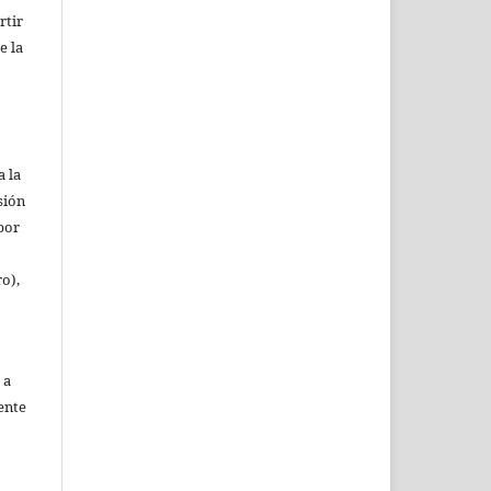
rtir
e la
a la
sión
(por
ro),
 a
ente