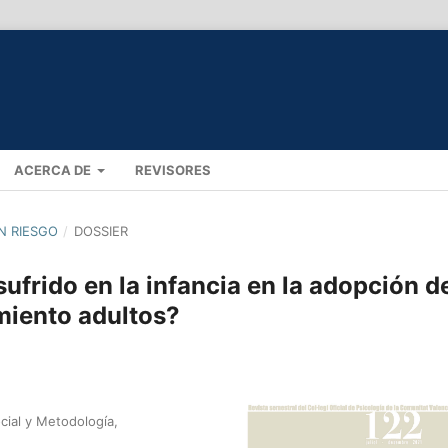
ACERCA DE
REVISORES
EN RIESGO
/
DOSSIER
 sufrido en la infancia en la adopción d
miento adultos?
cial y Metodología,