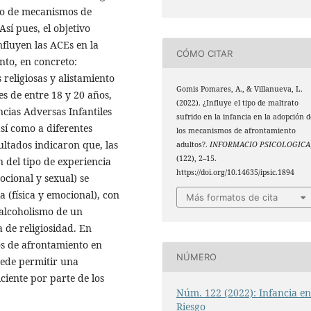
ipo de mecanismos de
sí pues, el objetivo
nfluyen las ACEs en la
CÓMO CITAR
nto, en concreto:
 religiosas y alistamiento
Gomis Pomares, A., & Villanueva, L.
es de entre 18 y 20 años,
(2022). ¿Influye el tipo de maltrato
cias Adversas Infantiles
sufrido en la infancia en la adopción 
así como a diferentes
los mecanismos de afrontamiento
ultados indicaron que, las
adultos?.
INFORMACIO PSICOLOGICA
(122), 2–15.
 del tipo de experiencia
https://doi.org/10.14635/ipsic.1894
ocional y sexual) se
 (física y emocional), con
Más formatos de cita
 (alcoholismo de un
a de religiosidad. En
os de afrontamiento en
NÚMERO
uede permitir una
iente por parte de los
Núm. 122 (2022): Infancia e
Riesgo