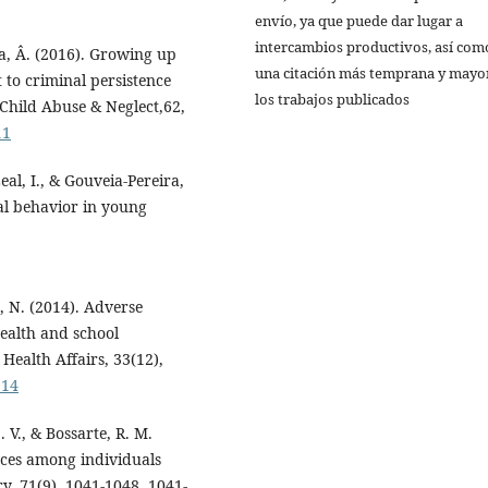
envío, ya que puede dar lugar a
intercambios productivos, así com
ia, Â. (2016). Growing up
una citación más temprana y mayo
 to criminal persistence
los trabajos publicados
Child Abuse & Neglect,62,
11
eal, I., & Gouveia-Pereira,
ial behavior in young
n, N. (2014). Adverse
health and school
 Health Affairs, 33(12),
914
S. V., & Bossarte, R. M.
nces among individuals
ry, 71(9), 1041-1048. 1041-