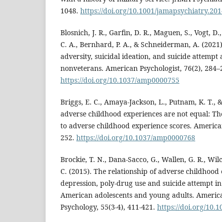
1048.
https://doi.org/10.1001/jamapsychiatry.20
Blosnich, J. R., Garfin, D. R., Maguen, S., Vogt, D.
C. A., Bernhard, P. A., & Schneiderman, A. (2021)
adversity, suicidal ideation, and suicide attemp
nonveterans. American Psychologist, 76(2), 284–
https://doi.org/10.1037/amp0000755
Briggs, E. C., Amaya-Jackson, L., Putnam, K. T., &
adverse childhood experiences are not equal: Th
to adverse childhood experience scores. American
252.
https://doi.org/10.1037/amp0000768
Brockie, T. N., Dana-Sacco, G., Wallen, G. R., Wilc
C. (2015). The relationship of adverse childhood
depression, poly-drug use and suicide attempt in
American adolescents and young adults. Americ
Psychology, 55(3-4), 411-421.
https://doi.org/10.