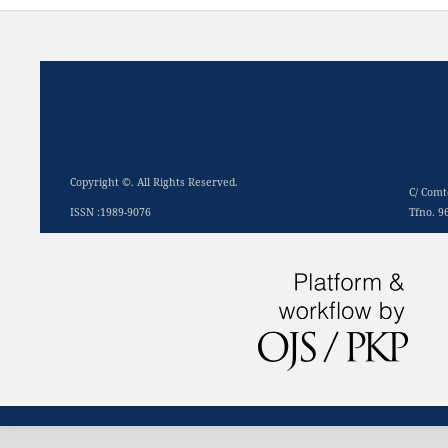
Copyright ©. All Rights Reserved.
C/ Comt
ISSN :1989-9076
Tfno. 9